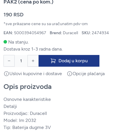
PAK2 (cena po kom.)
190 RSD
*sve prikazane cene su sa uračunatim pdv-om
EAN:
5000394054967
Brend:
Duracell
SKU:
2474934
Na stanju.
Dostava kroz 1-3 radna dana.
Dodaj u korpu
Uslovi kupovine i dostave
Opcije plaćanja
Opis proizvoda
Osnovne karakteristike
Detalji
Proizvodjac: Duracell
Model: lm 2032
Tip: Baterija dugme 3V