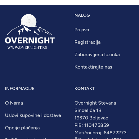
NALOG
Prijava
Registracija
Zaboravljena lozinka
Kontaktirajte nas
INFORMACIJE
KONTAKT
O Nama
Overnight Stevana
Sinđelića 1B
Uslovi kupovine i dostave
19370 Boljevac
PIB: 110475859
Opcije plaćanja
Matični broj: 64872273