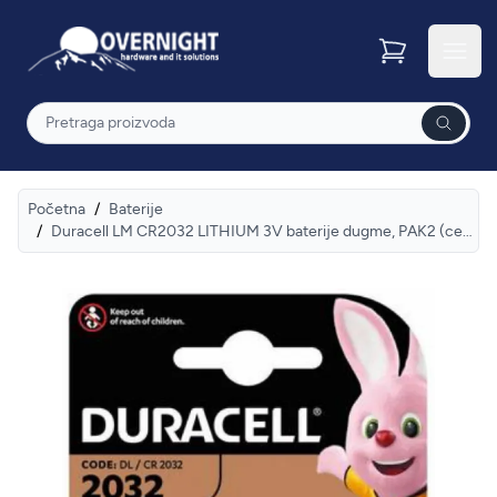
Overnight
Otvor
Pretraga
Početna
/
Baterije
/
Duracell LM CR2032 LITHIUM 3V baterije dugme, PAK2 (cena po kom.)