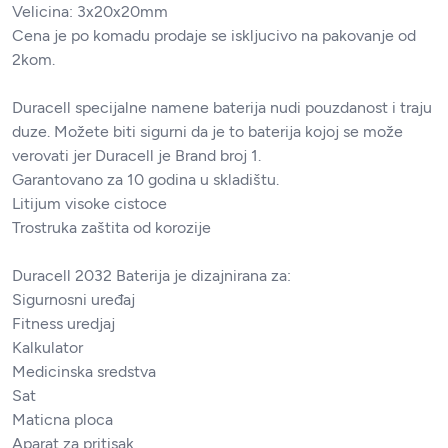
Velicina: 3x20x20mm
Cena je po komadu prodaje se iskljucivo na pakovanje od
2kom.
Duracell specijalne namene baterija nudi pouzdanost i traju
duze. Možete biti sigurni da je to baterija kojoj se može
verovati jer Duracell je Brand broj 1.
Garantovano za 10 godina u skladištu.
Litijum visoke cistoce
Trostruka zaštita od korozije
Duracell 2032 Baterija je dizajnirana za:
Sigurnosni uređaj
Fitness uredjaj
Kalkulator
Medicinska sredstva
Sat
Maticna ploca
Aparat za pritisak