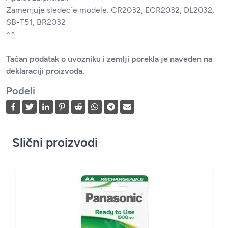
Zamenjuje sledec´e modele: CR2032, ECR2032, DL2032,
SB-T51, BR2032
^^
Tačan podatak o uvozniku i zemlji porekla je naveden na
deklaraciji proizvoda.
Podeli
Slični proizvodi