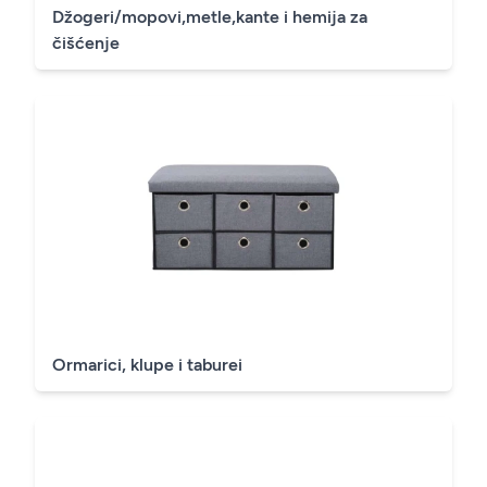
Džogeri/mopovi,metle,kante i hemija za
čišćenje
Ormarici, klupe i taburei