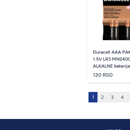
Duracell AAA PA
1.5V LR3 MN2400
ALKALNE baterije
PAK4 (cena po k
120 RSD
1
2
3
4