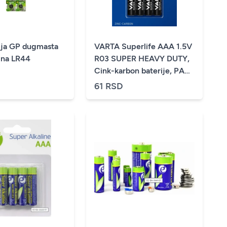
ija GP dugmasta
VARTA Superlife AAA 1.5V
alna LR44
R03 SUPER HEAVY DUTY,
Cink-karbon baterije, PAK4
(cena po kom.)
61 RSD