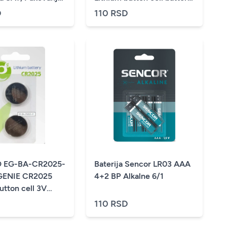
3V PAK2 (cena po kom.)
D
110 RSD
 EG-BA-CR2025-
Baterija Sencor LR03 AAA
GENIE CR2025
4+2 BP Alkalne 6/1
utton cell 3V
na po kom.)
110 RSD