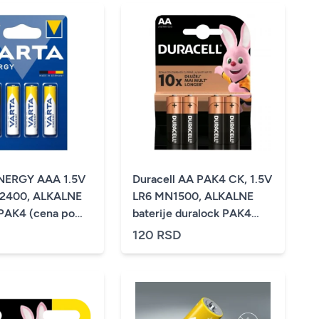
NERGY AAA 1.5V
Duracell AA PAK4 CK, 1.5V
2400, ALKALNE
LR6 MN1500, ALKALNE
 PAK4 (cena po
baterije duralock PAK4
(cena po kom.)
D
120 RSD