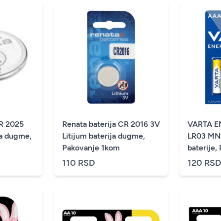
CR 2025
Renata baterija CR 2016 3V
VARTA E
ja dugme,
Litijum baterija dugme,
LR03 MN
Pakovanje 1kom
baterije,
kom.)
110 RSD
120 RS