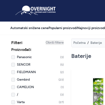
Overnight
Automatski snižene cene
Popularni proizvodi
Najnoviji proizvod
Filteri
Obriši filtere
Početna
/
Baterije
Proizvođači
Baterije
Panasonic
(3)
SENCOR
(5)
FIELDMANN
(2)
Gembird
(23)
CAMELION
(1)
/
(3)
Varta
(27)