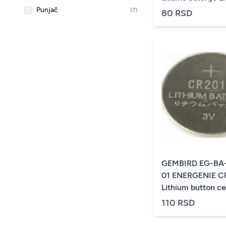
(cena po kom.)
Punjač
(7)
80 RSD
GEMBIRD EG-BA
01 ENERGENIE C
Lithium button ce
PAK2 (cena po k
110 RSD