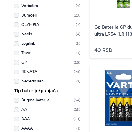
Verbatim
(4)
Duracell
(23)
OLYMPIA
(2)
Gp Baterija GP d
ultra LR54 (LR 11
Nedis
(4)
Logilink
(3)
40 RSD
Trust
(1)
GP
(26)
RENATA
(28)
Nedefinisan
(1)
Tip baterije/punjača
Dugme baterija
(54)
AA
(23)
AAA
(20)
AAAA
(1)