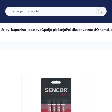
Pretraga
i
Uslovi kupovine i dostave
Opcije plaćanja
Politika privatnosti
O nama
Ko