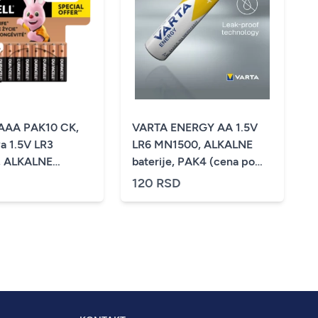
 AAA PAK10 CK,
VARTA ENERGY AA 1.5V
a 1.5V LR3
LR6 MN1500, ALKALNE
 ALKALNE
baterije, PAK4 (cena po
 duralock PAK10
kom.)
D
120 RSD
 kom.)