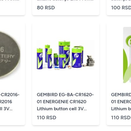
(cena po kom.)
1kom
80 RSD
100 RS
-CR2016-
GEMBIRD EG-BA-CR1620-
GEMBIRD
R2016
01 ENERGENIE CR1620
01 ENER
ll 3V
Lithium button cell 3V
Lithium b
om.)
PAK2 (cena po kom.)
PAK2 (ce
110 RSD
110 RSD