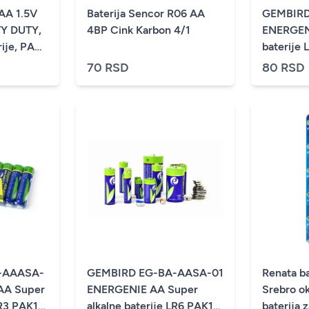
AA 1.5V
Baterija Sencor R06 AA
GEMBIRD
Y DUTY,
4BP Cink Karbon 4/1
ENERGEN
rije, PAK4
baterije
po kom.)
70 RSD
80 RSD
-AAASA-
GEMBIRD EG-BA-AASA-01
Renata ba
AA Super
ENERGENIE AA Super
Srebro o
LR3 PAK10
alkalne baterije LR6 PAK10
baterija 