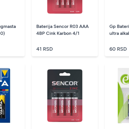
ugmasta
Baterija Sencor R03 AAA
Gp Bater
30)
4BP Cink Karbon 4/1
ultra alk
41 RSD
60 RSD