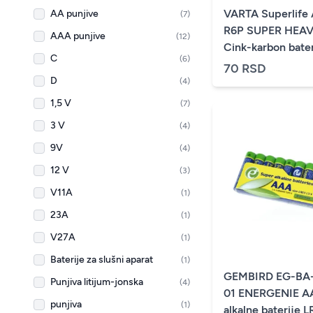
VARTA Superlife 
AA punjive
(7)
R6P SUPER HEAV
AAA punjive
(12)
Cink-karbon bate
C
(6)
(cena po kom.)
70 RSD
D
(4)
1,5 V
(7)
3 V
(4)
9V
(4)
12 V
(3)
V11A
(1)
23A
(1)
V27A
(1)
Baterije za slušni aparat
(1)
GEMBIRD EG-BA
Punjiva litijum-jonska
(4)
01 ENERGENIE A
punjiva
(1)
alkalne baterije 