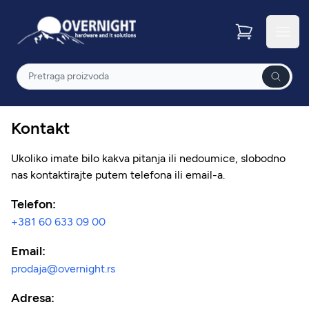
Overnight
Otvor
Pretraga
Kontakt
Ukoliko imate bilo kakva pitanja ili nedoumice, slobodno
nas kontaktirajte putem telefona ili email-a.
Telefon:
+381 60 633 09 00
Email:
prodaja@overnight.rs
Adresa: