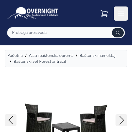
Overnight
Otvor
Pretraga
Početna
/
Alati i baštenska oprema
/
Baštenski nameštaj
/
Baštenski set Forest antracit